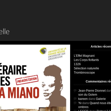
elle
Articles récen
L’Effet Magnani
Les Corps flottants
1326
Sélection naturelle
Trombinoscope
Commentaires ré
Jean-Pierre Dionnet
da
son du Golem
kareen
dans
Galerie
Yv
dans
Quand nous éti
ombres