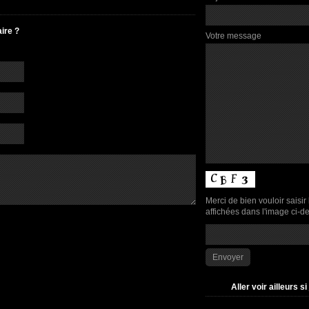
ire ?
Votre message
Merci de bien vouloir saisir 
affichées dans l'image ci-d
Aller voir ailleurs si