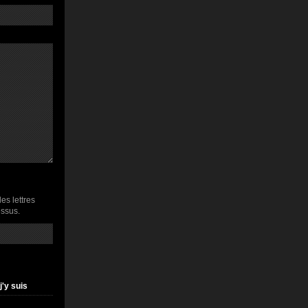
les lettres
essus.
 j'y suis