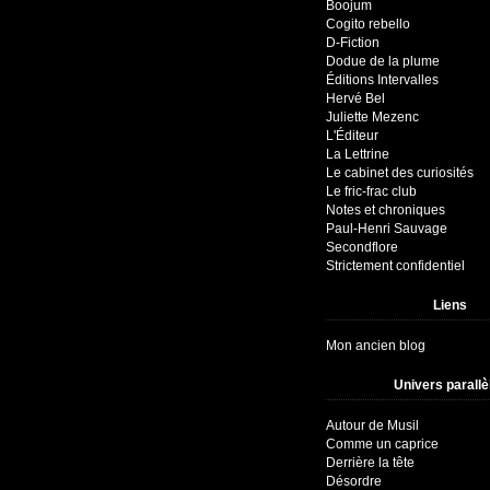
Boojum
Cogito rebello
D-Fiction
Dodue de la plume
Éditions Intervalles
Hervé Bel
Juliette Mezenc
L'Éditeur
La Lettrine
Le cabinet des curiosités
Le fric-frac club
Notes et chroniques
Paul-Henri Sauvage
Secondflore
Strictement confidentiel
Liens
Mon ancien blog
Univers parallè
Autour de Musil
Comme un caprice
Derrière la tête
Désordre