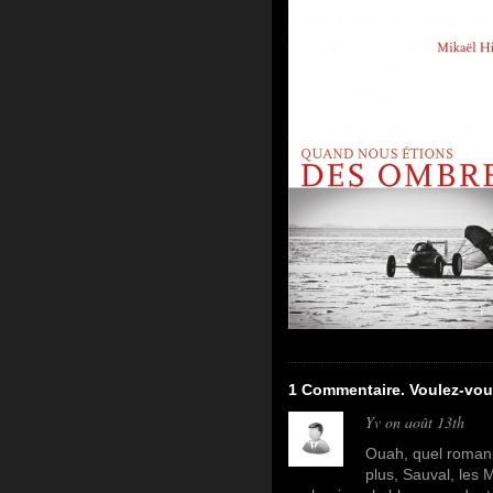
1 Commentaire. Voulez-vou
Yv
on août 13th
Ouah, quel roman 
plus, Sauval, les 